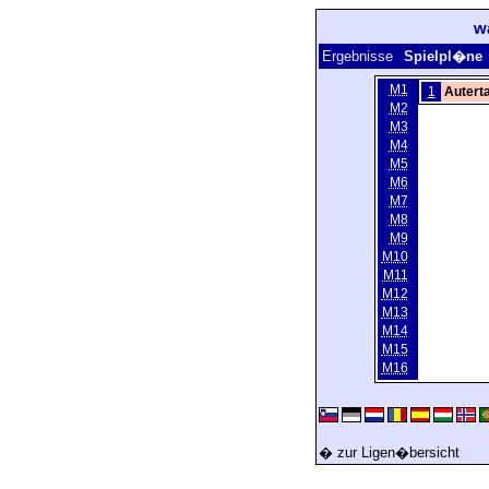
w
Ergebnisse
Spielpl�
M1
1
Auterta
M2
M3
M4
M5
M6
M7
M8
M9
M10
M11
M12
M13
M14
M15
M16
� zur Ligen�bersicht