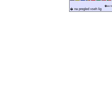
�as tr
� na pregled vseh lig