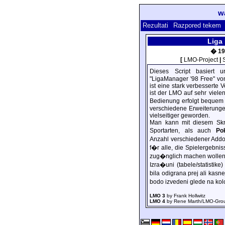
w
Rezultati
Razpored tekem
Liga
� 19
[
LMO-Project
|
Dieses Script basiert u
"LigaManager '98 Free" vo
ist eine stark verbesserte
ist der LMO auf sehr viele
Bedienung erfolgt bequem
verschiedene Erweiterunge
vielseitiger geworden.
Man kann mit diesem Sk
Sportarten, als auch
Po
Anzahl verschiedener Ad
f�r alle, die Spielergebni
zug�nglich machen wollen
Izra�uni (tabele/statistike)
bila odigrana prej ali kasn
bodo izvedeni glede na kolo
LMO 3
by Frank Hollwitz
LMO 4
by Rene Marth/LMO-Gro